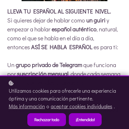
LLEVA TU ESPAÑOL AL SIGUIENTE NIVEL.
Si quieres dejar de hablar como
un guiri
y
empezar a hablar
español auténtico
, natural,
como el que se habla en el día a día,
entonces
ASÍ SE HABLA ESPAÑOL
es para ti:
Un
grupo privado de Telegram
que funciona
por
suscripción mensual
, donde cada semana
recibes
contenidos
y
tareas
para que tu
Utilizamos cookies para ofrecerle una experiencia
español suene más natural. Tendrás u
n
plan
óptima y una comunicación pertinente.
de entrenamiento
semanal, d
iseñado para que
Más información
o
aceptar cookies individuales
.
avances
, para que
hables con más seguridad
y
para que
entiendas mejor el español real.
Rechazar todo
¡Entendido!