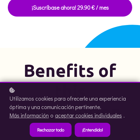
¡Suscríbase ahora!
29.90 € / mes
Benefits of
this
Utilizamos cookies para ofrecerle una experiencia
subscription
óptima y una comunicación pertinente.
Más información
o
aceptar cookies individuales
.
plan
Rechazar todo
¡Entendido!