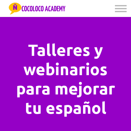
PODCAST
CLASES CON VÍCTOR
SOBRE MÍ
LOG IN
Talleres y
webinarios
para mejorar
tu español